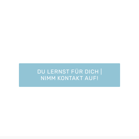
der nicht nur gut
sondern genau richtig
ist.
DU LERNST FÜR DICH |
NIMM KONTAKT AUF!