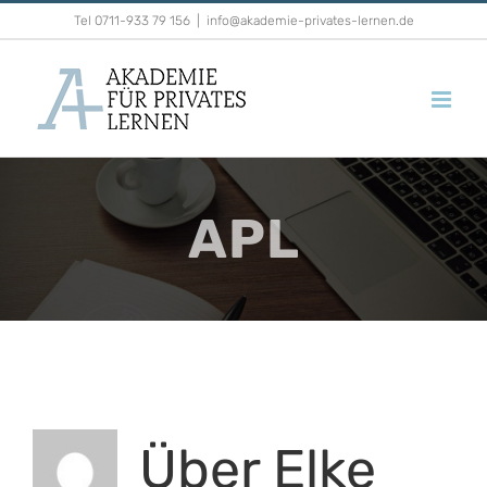
Zum
Tel 0711-933 79 156
|
info@akademie-privates-lernen.de
Inhalt
springen
APL
Über
Elke