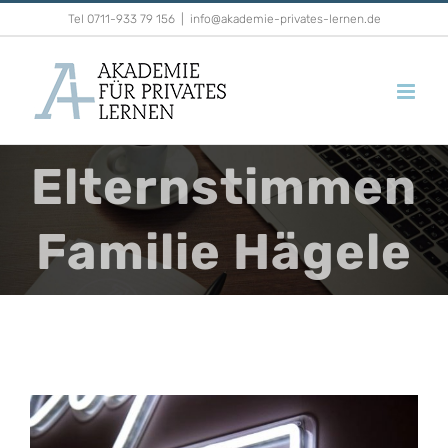
Zum
Tel 0711-933 79 156
|
info@akademie-privates-lernen.de
Inhalt
springen
Elternstimmen
Familie Hägele
Zeige
grösseres