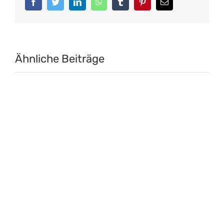
Facebook
Twitter
LinkedIn
WhatsApp
Tumblr
Pinterest
E-
Mail
Ähnliche Beiträge