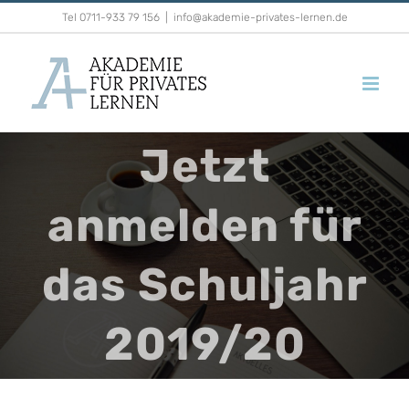
Zum
Tel 0711-933 79 156
|
info@akademie-privates-lernen.de
Inhalt
springen
Jetzt
anmelden für
das Schuljahr
2019/20